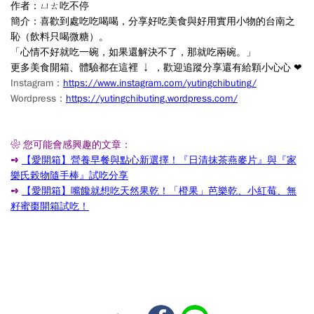
作者：ㄩㄊ吃不停
簡介：喜歡到處吃吃喝喝，分享好吃美食與好用實用小物的台南之
恥（飲料只喝微糖）。
「心情不好就吃一碗，如果還解決不了，那就吃兩碗。
」
更多美食開箱、體驗都在這裡 ↓ ，歡迎追蹤分享還有給顆小心心
❤
Instagram：
https://www.instagram.com/yutingchibuting/
Wordpress：
https://yutingchibuting.wordpress.com/
❀ 您可能會感興趣的文章：
➺
【愛開箱】營養早餐與點心新選擇！『日清抹茶燕麥片』與『家
樂氏榖物隨手棒』試吃分享
➺
【愛開箱】嘴饞就想吃天然果乾！「橙果」芭樂乾、小紅莓、無
籽蜜棗開箱試吃！