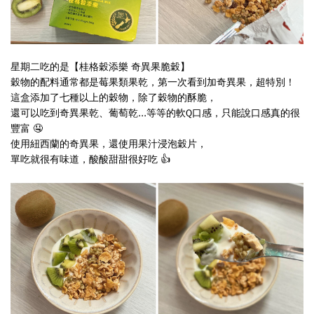
星期二吃的是
【桂格穀添樂 奇異果脆穀】
穀物的配料
通常都是
莓果類
果乾
，第一次看到加
奇異果
，超特別！
這盒添加了七種以上的穀物，除了穀物的酥脆，
還可以吃到奇異果乾、葡萄乾...等等的軟Q口感，只能說口感真的很
豐富 🤤
使用紐西蘭的奇異果，還使用果汁浸泡穀片，
單吃就很有味道，酸酸甜甜很好吃 👍