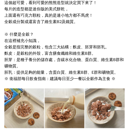
這個超可愛，看到可愛的熊熊造型就決定買下來了！
每片的造型都是迷你版的美式餅乾，
上面還有巧克力顆粒，真的是連小地方都不馬虎！
全穀成分製成還富含了維生素B2及鐵質。
※ 什麼是全穀？
在這裡補充小知識，
全穀是指完整的穀粒，包含三大結構：麩皮、胚芽和胚乳。
麩皮：是穀粒的外殼，富含膳食纖維和維生素B群。
胚芽：是種子養分的儲存處，含碳水化合物、蛋白質、維生素B群和
礦物質。
胚乳：提供足夠的能量，含蛋白質、維生素B群、E群和礦物質。
※ 衛福部每日飲食指南：建議每日至少一餐以全穀作為主食 ※