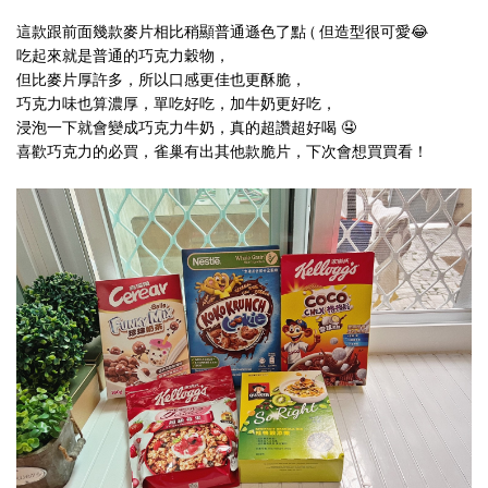
這款跟前面幾款麥片相比稍顯普通遜色了點 ( 但造型很可愛😂
吃起來就是普通的巧克力穀物，
但比麥片厚許多，所以口感更佳也更酥脆，
巧克力味也算濃厚，單吃好吃，加牛奶更好吃，
浸泡一下就會變成巧克力牛奶，真的超讚超好喝 🤤
喜歡巧克力的必買，雀巢有出其他款脆片，下次會想買買看！