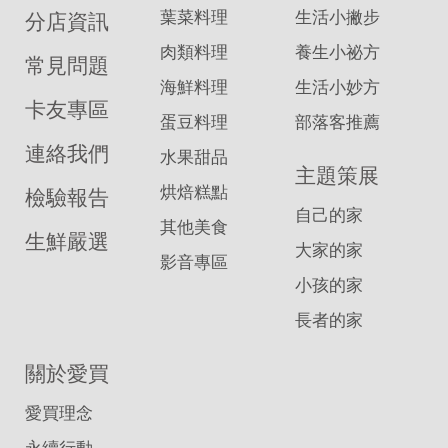
葉菜料理
生活小撇步
分店資訊
肉類料理
養生小祕方
常見問題
海鮮料理
生活小妙方
卡友專區
蛋豆料理
部落客推薦
連絡我們
水果甜品
主題策展
烘焙糕點
檢驗報告
自己的家
其他美食
生鮮嚴選
大家的家
影音專區
小孩的家
長者的家
關於愛買
愛買理念