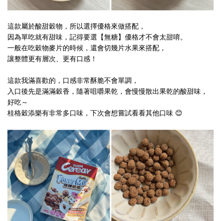
這款屬於酸甜穀物，所以選擇優格來做搭配，
因為單吃就有甜味，記得要選【無糖】優格才不會太甜唷。
一般在吃穀物麥片的時候，還會切幾片水果來搭配，
讓整體更有層次、更有口感！
這款我滿喜歡的，口感非常酥脆不會單調，
入口後先是滿滿穀香，隨著咀嚼果乾，會慢慢散出果乾的酸甜味，
好吃～
桂格穀添樂有非常多口味，下次會想嘗試看看其他口味 😊