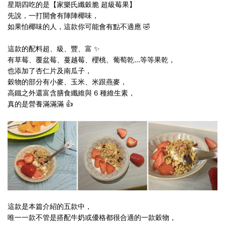
星期四吃的是
【家樂氏纖穀脆 超級莓果】
先說，一打開會有陣陣椰味，
如果怕椰味的人，這款你可能會有點不適應 🤣
這款的
配料超、級、豐、富
✨
有草莓、覆盆莓、蔓越莓、櫻桃、葡萄乾...等等果乾，
也添加了杏仁片及南瓜子，
穀物的部分有小麥、玉米、米跟燕麥，
高鐵之外還富含膳食纖維與 6 種維生素
，
真的是營養滿滿滿 👍
這款是本篇介紹的五款中，
唯一一款不管是搭配牛奶或優格都很合適的一款穀物，