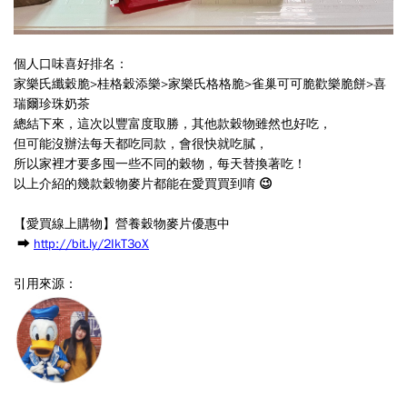
個人口味喜好排名：
家樂氏纖穀脆>桂格穀添樂>家樂氏格格脆>雀巢可可脆歡樂脆餅>喜
瑞爾珍珠奶茶
總結下來，這次以豐富度取勝，其他款穀物雖然也好吃，
但可能沒辦法每天都吃同款，會很快就吃膩，
所以家裡才要多囤一些不同的穀物，每天替換著吃！
以上介紹的幾款穀物麥片都能在愛買買到唷 😉
【愛買線上購物】營養穀物麥片優惠中
➡
http://bit.ly/2IkT3oX
引用來源：