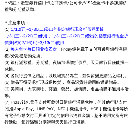
* 備註：滙豐銀行信用卡之商務卡/公司卡/VISA金融卡不參加滿額
禮和分期禮活動。
* 注意事項：
(1)
1/12(五)~1/30(二)發出的指定銀行現金折價券限於
1/31(三)~2/20(二)使用，1/31(三)~2/20(二)發出的指定銀行現金折
價券限於2/16(五)~3/13(二)使用
。
(2)
每人每卡每日限兌換乙次
，Friday錢包電子支付可參與銀行滿額
禮/分期禮活動兌換。
(3) 銀行滿額禮、分期禮、夜購加碼贈折價券、天天銀行日僅能擇一
兌換。
(4) 各銀行提供之贈品，以現場實品為主，並保留變更贈品之權利。
(5) 贈品不得要求折現或退換貨， 商品退貨時需同時返還贈品。
(6) 美商街、大宗購物、菸酒、藥品、加價購、名品換購不適用本活
動。
(7) Friday錢包電子支付可參與日購銀行活動兌換，但其他行動支付
(包含Apple Pay、LINE PAY、NFC手機信用卡、HCE手機信用卡等所
有電子行動支付工具)所綁定的信用卡消費金額，恕不適用於所有銀
行活動、銀行滿額分期禮與天天銀行日活動。