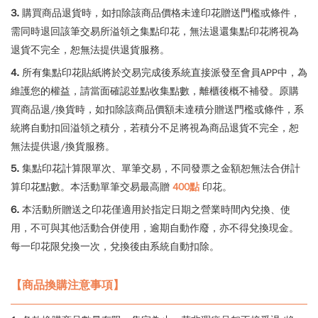
3.
購買商品退貨時，如扣除該商品價格未達印花贈送門檻或條件，
需同時退回該筆交易所溢領之集點印花，無法退還集點印花將視為
退貨不完全，恕無法提供退貨服務。
4.
所有集點印花貼紙將於交易完成後系統直接派發至會員APP中，為
維護您的權益，請當面確認並點收集點數，離櫃後概不補發。原購
買商品退/換貨時，如扣除該商品價額未達積分贈送門檻或條件，系
統將自動扣回溢領之積分，若積分不足將視為商品退貨不完全，恕
無法提供退/換貨服務。
5.
集點印花計算限單次、單筆交易，不同發票之金額恕無法合併計
算印花點數。本活動單筆交易最高贈
400點
印花。
6.
本活動所贈送之印花僅適用於指定日期之營業時間內兌換、使
用，不可與其他活動合併使用，逾期自動作廢，亦不得兌換現金。
每一印花限兌換一次，兌換後由系統自動扣除。
【商品換購注意事項】