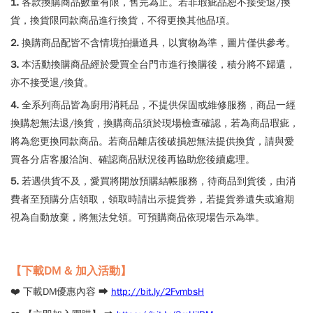
1.
各款換購商品數量有限，售完為止。若非瑕疵品恕不接受退/換
貨，換貨限同款商品進行換貨，不得更換其他品項。
2.
換購商品配皆不含情境拍攝道具，以實物為準，圖片僅供參考。
3.
本活動換購商品經於愛買全台門市進行換購後，積分將不歸還，
亦不接受退/換貨。
4.
全系列商品皆為廚用消耗品，不提供保固或維修服務，商品一經
換購恕無法退/換貨，換購商品須於現場檢查確認，若為商品瑕疵，
將為您更換同款商品。若商品離店後破損恕無法提供換貨，請與愛
買各分店客服洽詢、確認商品狀況後再協助您後續處理。
5.
若遇供貨不及，愛買將開放預購結帳服務，待商品到貨後，由消
費者至預購分店領取，領取時請出示提貨券，若提貨券遺失或逾期
視為自動放棄，將無法兌領。可預購商品依現場告示為準。
【下載DM & 加入活動】
❤️ 下載DM優惠內容 ➡️
http://bit.ly/2FvmbsH