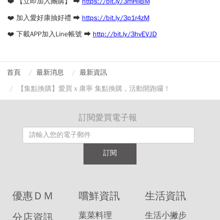
❤️ 【立即加入團購】 ➡️
https://bit.ly/3mHilBM
❤️ 加入愛好康抽好禮 ➡️
https://bit.ly/3p1r4zM
❤️ 下載APP加入Line帳號 ➡️
http://bit.ly/3hvEVJD
首頁
最新消息
最新資訊
【集點換購】愛買 x 康寧 集點換購，活動開跑囉！
訂閱愛買電子報
訂閱
優惠ＤＭ
嚐鮮資訊
生活資訊
葉菜料理
生活小撇步
分店資訊