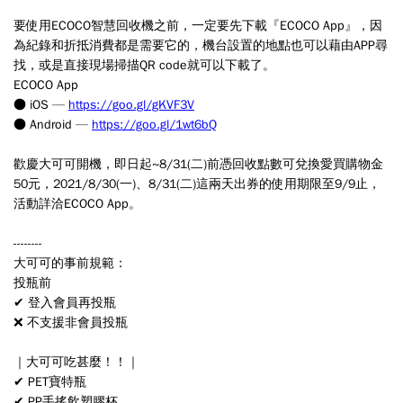
要使用ECOCO智慧回收機之前，一定要先下載『ECOCO App』，因
為紀錄和折抵消費都是需要它的，機台設置的地點也可以藉由APP尋
找，或是直接現場掃描QR code就可以下載了。
ECOCO App
● iOS —
https://goo.gl/gKVF3V
● Android —
https://goo.gl/1wt6bQ
歡慶大可可開機，即日起~8/31(二)前憑回收點數可兌換愛買購物金
50元，2021/8/30(一)、8/31(二)這兩天出券的使用期限至9/9止，
活動詳洽ECOCO App。
--------
大可可的事前規範：
投瓶前
✔ 登入會員再投瓶
❌ 不支援非會員投瓶
｜大可可吃甚麼！！｜
✔ PET寶特瓶
✔ PP手搖飲塑膠杯