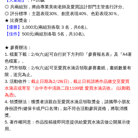
【大童組】
：7~10歲
◎ 共兩組別，將由專業美術老師及愛買設計部門主管進行評分。
◎ 評分標準：主題表現30%、創意表現40%、色彩表現30％。
★ 比賽獎金：
【優勝】
1,000元(兩組別各取 3 名，共6名)。
【佳作】
500元(兩組別各取 5名，共10名)。
★ 參賽辦法：
1. 檔案下載：2/6(六)起可自行於下方列印『參賽報名表』及『A4著
色檔案』。
2. 門市領取：
2/6(六)
起可至愛買水湳店領取參賽畫紙，畫紙數量有
限，送完為止。
3. 活動收件：
截止日期為2/28(日)，截止日前請將作品繳交至愛買
水湳店或寄至『台中市中清路二段1199號 愛買水湳店收』 (以郵戳
為憑)
。
4. 領獎辦法：獲獎者須親自至愛買水湳店領取獎金，請攜帶小朋友
身份證件(健保卡或戶口名簿)，如不符合活動參與資格，將取消獲
獎。
5. 著作權同意：作品投稿後即同意提供給愛買水湳店做公開展示使
用。