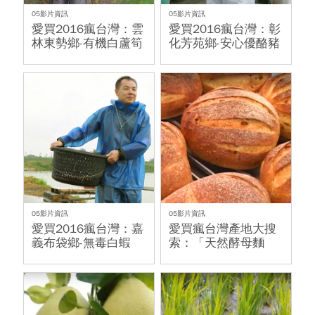
05影片資訊
05影片資訊
愛買2016瘋台灣：雲
愛買2016瘋台灣：彰
林東勢鄉-有機白蘆筍
化芳苑鄉-安心優酪豬
05影片資訊
05影片資訊
愛買2016瘋台灣：嘉
愛買瘋台灣產地大搜
義布袋鄉-無毒白蝦
索：「天然酵母麵
包」