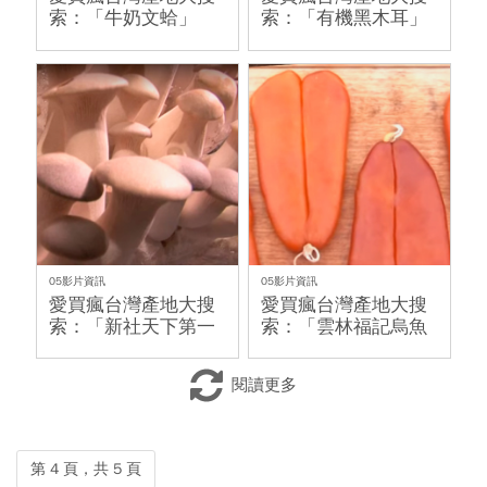
索：「牛奶文蛤」
索：「有機黑木耳」
05影片資訊
05影片資訊
愛買瘋台灣產地大搜
愛買瘋台灣產地大搜
索：「新社天下第一
索：「雲林福記烏魚
菇」
子」
閱讀更多
第 4 頁，共 5 頁