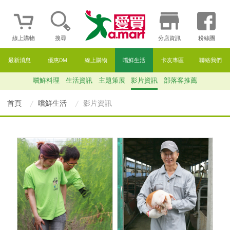
線上購物
搜尋
分店資訊
粉絲團
最新消息
優惠DM
線上購物
嚐鮮生活
卡友專區
聯絡我們
嚐鮮料理
生活資訊
主題策展
影片資訊
部落客推薦
首頁
嚐鮮生活
影片資訊