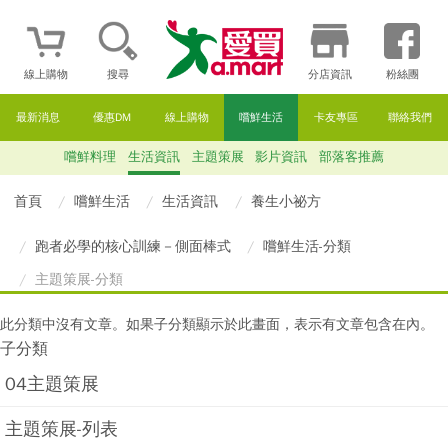
線上購物
搜尋
分店資訊
粉絲團
最新消息
優惠DM
線上購物
嚐鮮生活
卡友專區
聯絡我們
嚐鮮料理
生活資訊
主題策展
影片資訊
部落客推薦
首頁
嚐鮮生活
生活資訊
養生小祕方
跑者必學的核心訓練－側面棒式
嚐鮮生活-分類
主題策展-分類
此分類中沒有文章。如果子分類顯示於此畫面，表示有文章包含在內。
子分類
04主題策展
主題策展-列表