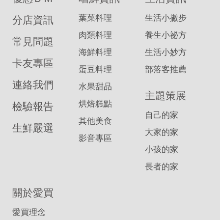
葉菜料理
生活小撇步
分店資訊
肉類料理
養生小祕方
常見問題
海鮮料理
生活小妙方
卡友專區
蛋豆料理
部落客推薦
連絡我們
水果甜品
主題策展
烘焙糕點
檢驗報告
自己的家
其他美食
生鮮嚴選
大家的家
影音專區
小孩的家
長者的家
關於愛買
愛買理念