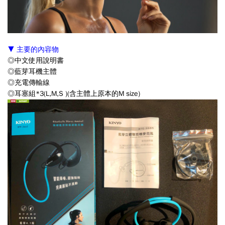
▼ 主要的內容物
◎
中文使用說明書
◎
藍芽耳機主體
◎
充電傳輸線
◎
耳塞組*3(L,M,S )(含主體上原本的M size)