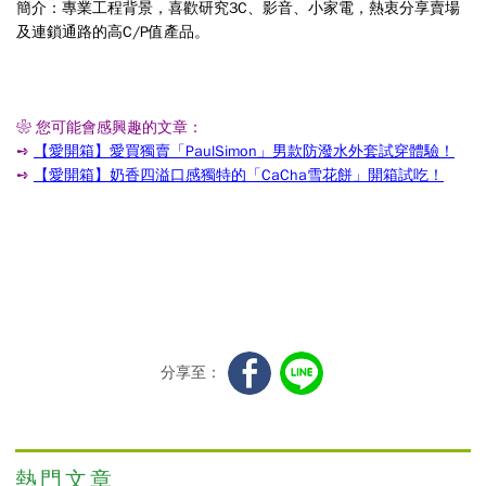
簡介：專業工程背景，喜歡研究3C、影音、小家電，熱衷分享賣場
及連鎖通路的高C/P值產品。
❀ 您可能會感興趣的文章：
➺
【愛開箱】愛買獨賣「PaulSimon」男款防潑水外套試穿體驗！
➺
【愛開箱】奶香四溢口感獨特的「CaCha雪花餅」開箱試吃！
分享至：
熱門文章