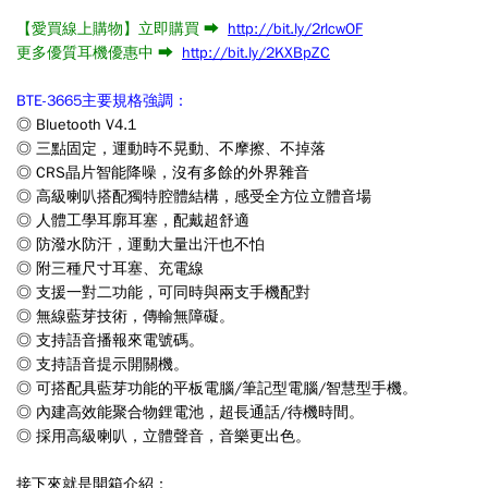
【愛買線上購物】立即購買 ➡
http://bit.ly/2rlcwOF
更多優質耳機優惠中 ➡
http://bit.ly/2KXBpZC
BTE-3665主要規格強調：
◎ Bluetooth V4.1
◎ 三點固定，運動時不晃動、不摩擦、不掉落
◎ CRS晶片智能降噪，沒有多餘的外界雜音
◎ 高級喇叭搭配獨特腔體結構，感受全方位立體音場
◎ 人體工學耳廓耳塞，配戴超舒適
◎ 防潑水防汗，運動大量出汗也不怕
◎ 附三種尺寸耳塞、充電線
◎ 支援一對二功能，可同時與兩支手機配對
◎ 無線藍芽技術，傳輸無障礙。
◎ 支持語音播報來電號碼。
◎ 支持語音提示開關機。
◎ 可搭配具藍芽功能的平板電腦/筆記型電腦/智慧型手機。
◎ 內建高效能聚合物鋰電池，超長通話/待機時間。
◎ 採用高級喇叭，立體聲音，音樂更出色。
接下來就是開箱介紹：