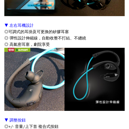
▼ 左右耳機設計
◎
可調式的耳掛及可更換的矽膠耳塞
◎
彈性設計伸縮線，自動收整不打結、不纏繞
◎
高氣密耳塞，劇院享受
▼ 調整按鈕
◎
+/- 音量/上下首 複合式按鈕