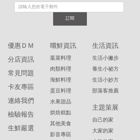
訂閱
優惠ＤＭ
嚐鮮資訊
生活資訊
葉菜料理
生活小撇步
分店資訊
肉類料理
養生小祕方
常見問題
海鮮料理
生活小妙方
卡友專區
蛋豆料理
部落客推薦
連絡我們
水果甜品
主題策展
烘焙糕點
檢驗報告
自己的家
其他美食
生鮮嚴選
大家的家
影音專區