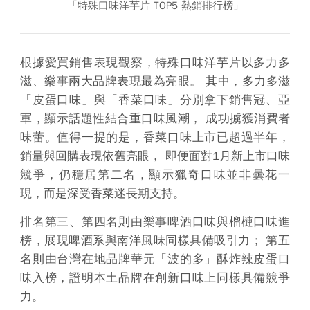
「特殊口味洋芋片 TOP5 熱銷排行榜」
根據愛買銷售表現觀察，特殊口味洋芋片以多力多
滋、樂事兩大品牌表現最為亮眼。 其中，多力多滋
「皮蛋口味」與「香菜口味」分別拿下銷售冠、亞
軍，顯示話題性結合重口味風潮， 成功擄獲消費者
味蕾。值得一提的是，香菜口味上市已超過半年，
銷量與回購表現依舊亮眼， 即便面對1月新上市口味
競爭，仍穩居第二名，顯示獵奇口味並非曇花一
現，而是深受香菜迷長期支持。
排名第三、第四名則由樂事啤酒口味與榴槤口味進
榜，展現啤酒系與南洋風味同樣具備吸引力； 第五
名則由台灣在地品牌華元「波的多」酥炸辣皮蛋口
味入榜，證明本土品牌在創新口味上同樣具備競爭
力。