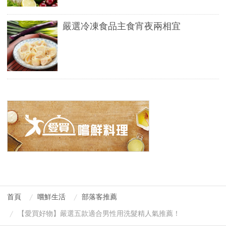
回
嚴選冷凍食品主食宵夜兩相宜
頭
補
貨
的
時
候
也
不
用
上
下
首頁
嚐鮮生活
部落客推薦
樓
【愛買好物】嚴選五款適合男性用洗髮精人氣推薦！
層