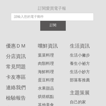
跑。
訂閱愛買電子報
而
且
訂閱
他
的
特
優惠ＤＭ
嚐鮮資訊
生活資訊
價
葉菜料理
生活小撇步
分店資訊
商
肉類料理
養生小祕方
常見問題
品
海鮮料理
生活小妙方
一
卡友專區
蛋豆料理
部落客推薦
定
連絡我們
水果甜品
放
主題策展
在
烘焙糕點
檢驗報告
自己的家
入
其他美食