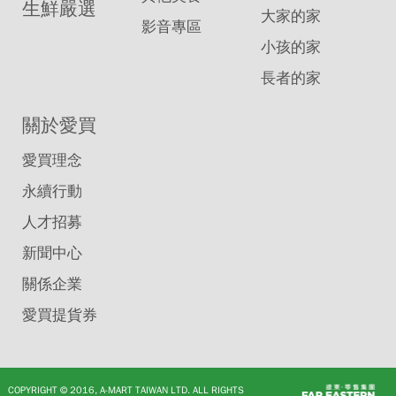
生鮮嚴選
大家的家
口
影音專區
小孩的家
處，
每
長者的家
次
關於愛買
都
愛買理念
被
入
永續行動
口
人才招募
處
新聞中心
的
關係企業
特
愛買提貨券
價
商
品
COPYRIGHT © 2016, A-MART TAIWAN LTD. ALL RIGHTS