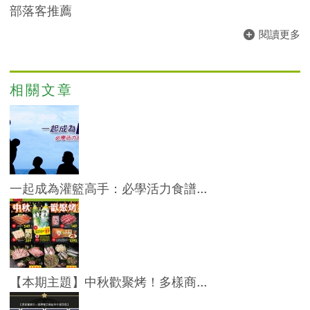
部落客推薦
近
閱讀更多
這
一
間
相關文章
愛
買
啊，
他
一起成為灌籃高手：必學活力食譜...
在
地
下
室
【本期主題】中秋歡聚烤！多樣商...
一
樓，