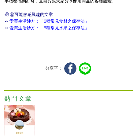
事物都感到好奇，且熱於跟大家分享使用商品的各種體驗。
錢
❀ 您可能會感興趣的文章：
包
➺
愛買生活妙方：「5種常見食材之保存法」
也
➺
愛買生活妙方：「5種常見水果之保存法」
有
交
代
啊
分享至：
…..)
說
到
熱門文章
我
們
家
附