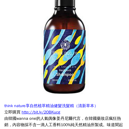
動
及
標
價
都
很
清
楚，
不
會
像
think nature享自然植萃精油健髮洗髮精（清新草本）
傳
立即購買
http://bit.ly/2OBKucg
統
由韓國wanna one的人氣偶像姜丹尼爾代言，在韓國藥妝店瘋狂熱
銷，內容物採不含一滴人工香料100%純天然精油所製成。味道聞起
市