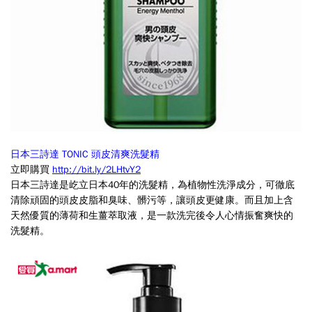
還
是
在
生
鮮
蔬
果
日本三詩達 TONIC 頭皮清爽洗髮精
立即購買
http://bit.ly/2LHtvY2
區，
日本三詩達是屹立日本40年的洗髮精，為植物性洗淨成分，可徹底
愛
清除頑固的頭皮皮脂和臭味、髒污等，讓頭皮更健康。而且加上含
天然優質的薄荷和生薑萃取液，是一款洗完後令人心情振奮爽快的
買
洗髮精。
的
特
惠
活