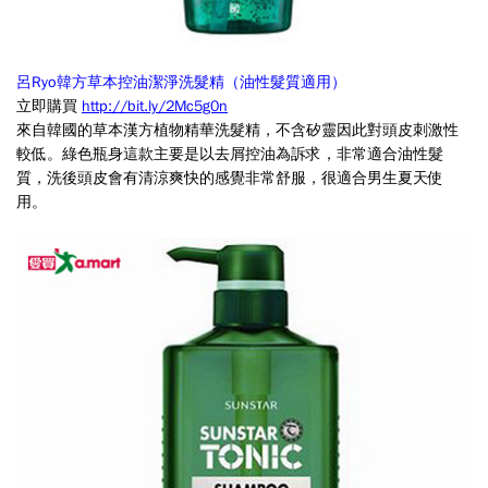
呂Ryo韓方草本控油潔淨洗髮精（油性髮質適用）
立即購買
http://bit.ly/2Mc5g0n
來自韓國的草本漢方植物精華洗髮精，不含矽靈因此對頭皮刺激性
較低。綠色瓶身這款主要是以去屑控油為訴求，非常適合油性髮
質，洗後頭皮會有清涼爽快的感覺非常舒服，很適合男生夏天使
用。
這
次
的
目
標