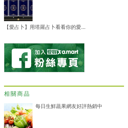
只
有
一
【愛占卜】用塔羅占卜看看你的愛...
個
樓
層
逛
起
來
很
相關商品
方
每日生鮮蔬果網友好評熱銷中
便，
想
要