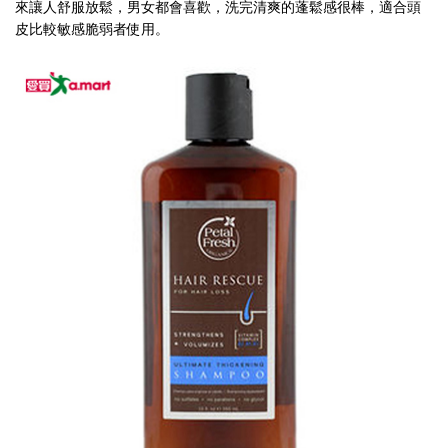
來讓人舒服放鬆，男女都會喜歡，洗完清爽的蓬鬆感很棒，適合頭
場
皮比較敏感脆弱者使用。
都
還
要
喊
價
才
知
道，
在
量
販
店
我