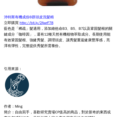
自
己
沛特斯有機成份B群頭皮洗髮精
能
立即購買
http://bit.ly/2AwrF78
藍色是「稀疏」髮適用，添加維他命B3、B5、B7以及鞏固髮根的關
夠
鍵成分「咖啡因」，還有12種天然有機植物萃取成分。長期使用能
掌
有效鞏固髮根、強健秀髮、調理頭皮、讓秀髮重返健康豐厚感，亮
澤有彈性，完整提供秀髮所需養份。
握
價
位
引用來源：
也
比
較
安
心。
作者：Ming
簡介：自由寫手，喜歡研究賣場CP值高的商品，對於新奇的東西或
對
(