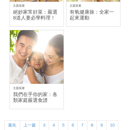
主題策展
主題策展
絕妙家常好菜：嚴選
有氧健康操：全家一
8道人妻必學料理！
起來運動
主題策展
我們在乎你的家：各
類家庭嚴選食譜
最先
上一篇
3
4
5
6
7
8
9
10