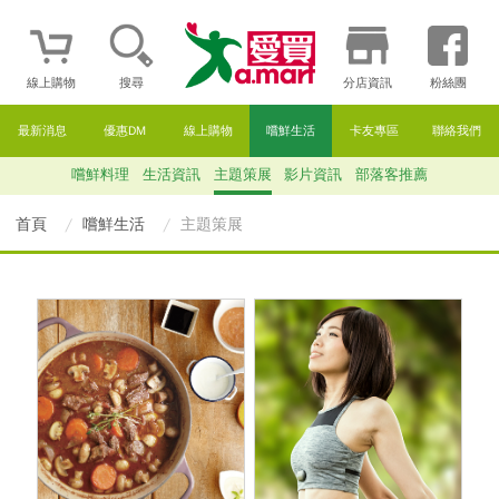
線上購物
搜尋
分店資訊
粉絲團
最新消息
優惠DM
線上購物
嚐鮮生活
卡友專區
聯絡我們
嚐鮮料理
生活資訊
主題策展
影片資訊
部落客推薦
首頁
嚐鮮生活
主題策展