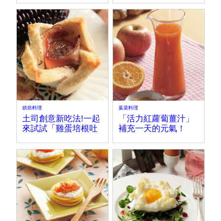
烘焙料理
葉菜料理
土司創意新吃法!一起
「活力紅蘿蔔薑汁」
來試試「雞蛋培根吐
補充一天的元氣！
司盅吧」~