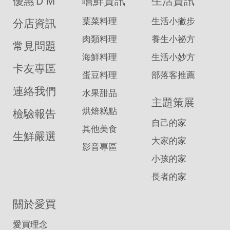
優惠ＤＭ
嚐鮮資訊
生活資訊
葉菜料理
生活小撇步
分店資訊
肉類料理
養生小祕方
常見問題
海鮮料理
生活小妙方
卡友專區
蛋豆料理
部落客推薦
連絡我們
水果甜品
主題策展
烘焙糕點
檢驗報告
自己的家
其他美食
生鮮嚴選
大家的家
影音專區
小孩的家
長者的家
關於愛買
愛買理念