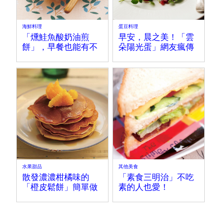
海鮮料理
蛋豆料理
「燻鮭魚酸奶油煎
早安，晨之美！「雲
餅」，早餐也能有不
朵陽光蛋」網友瘋傳
同吃法！
的雞蛋新奇吃法
水果甜品
其他美食
散發濃濃柑橘味的
「素食三明治」不吃
「橙皮鬆餅」簡單做
素的人也愛！
不失敗！