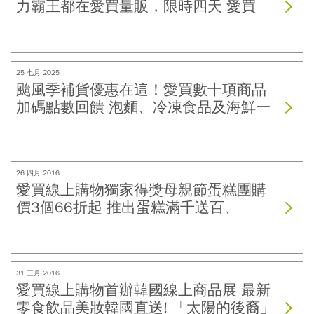
力霸王都在愛買量販，限時四天 愛買
APP會員滿額再享9折回饋 !
25 七月 2025
颱風季補貨優惠在這！愛買數十項商品
加碼點數回饋 泡麵、冷凍食品及海鮮一
次買齊更划算!!
26 四月 2016
愛買線上購物獨家得獎母親節蛋糕團購
價3個66折起 推出蛋糕滿千送百、
HappyGo點數20倍送 帶動業績成長4倍
31 三月 2016
愛買線上購物首辦韓國線上商品展 最新
零食飲品美妝韓國直送! 「太陽的後裔」