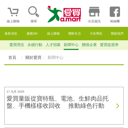
線上購物
搜尋
分店資訊
粉絲團
最新消息
優惠DM
線上購物
嚐鮮生活
卡友專區
聯絡我們
愛買理念
永續行動
人才招募
新聞中心
關係企業
愛買提貨券
首頁
關於愛買
新聞中心
17 九月 2025
愛買量販從寶特瓶、電池、生鮮肉品托
盤、手機樣樣收回收 推動綠色行動
2024起創造166公噸減碳效益