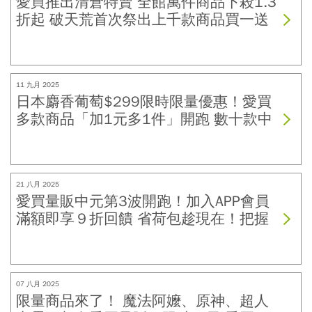
愛買推出清倉特賣 全館萬件商品下殺1.3
折起 破天荒首次祭出上千款商品買一送
一 萬件服飾只要79元起
11 九月 2025
日本麝香葡萄$299限時限量優惠！愛買
多款商品「加1元多1件」開跑 數十款中
秋禮盒滿額再送現金折價券 中秋送禮一
站購齊
21 八月 2025
愛買量販中元第3波開跑！加入APP會員
滿額即享９折回饋 省荷包趁現在！把握
兩大訣竅再享多重優惠
07 八月 2025
限量商品來了！ 魔法阿嬤、原神、超人