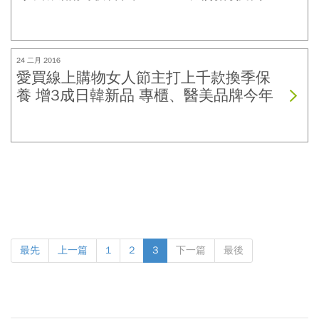
帶動宋慧喬代言美妝品牌銷量增2倍！
24 二月 2016
愛買線上購物女人節主打上千款換季保
養 增3成日韓新品 專櫃、醫美品牌今年
首度聯合下殺36折起 200項美妝保養買
一送一
最先
上一篇
1
2
3
下一篇
最後