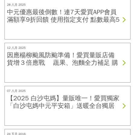
28 八月 2025
中元優惠最後倒數！連7天愛買APP會員
滿額享9折回饋 使用指定支付 點數最高5
倍回饋
12 八月 2025
因應楊柳颱風防颱準備！愛買量販店備
貨增３倍應戰 蔬果、泡麵全力補足 購
買指定商品滿額再贈折價券
07 八月 2025
【2025 白沙屯媽】量販唯一！愛買獨家
「白沙屯媽中元平安箱」送暖全台獨居
長者 結合信仰與公益 助長輩過節不孤單
24 五月 2016