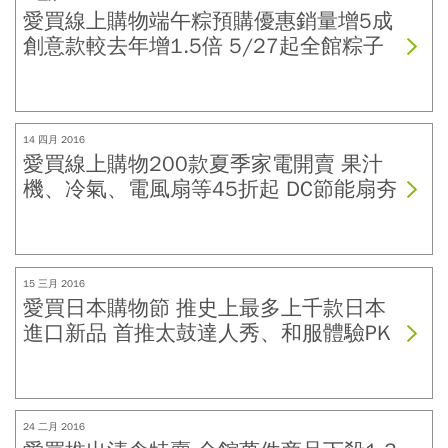
愛買線上購物端午粽預購優惠銷量增5成
創意款較去年增1.5倍 5/27起全館粽子
款式88折 再享現折、買千送百最高省下
26%
14 四月 2016
愛買線上購物200款夏季家電開賣 果汁
機、冷氣、電風扇等45折起 DC節能扇夯
佔電扇銷量7成 單身經濟帶動1公升以下
隨行果汁機熱賣
15 三月 2016
愛買日本購物節 推史上最多上千款日本
進口新品 首推太鼓達人秀、和服體驗PK
百貨業 再抽東京雙人來回機票
24 二月 2016