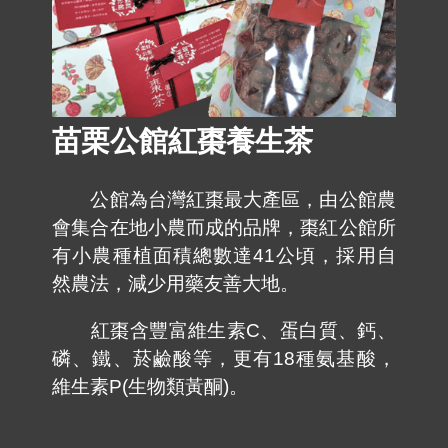
苗栗公館紅棗養生茶
公館為台灣紅棗最大產區，由公館農
會集合在地小農而成的品牌，棗紅公館所
有小農種植面積總數達41公頃，採用自
然農法，減少用藥友善大地。
紅棗含豐富維生素C、蛋白質、鈣、
磷、鐵、菸鹼酸等，更有18種氨基酸，
維生素P(生物類黃酮)。