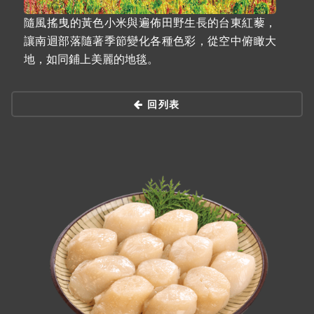
隨風搖曳的黃色小米與遍佈田野生長的台東紅藜，
讓南迴部落隨著季節變化各種色彩，從空中俯瞰大
地，如同鋪上美麗的地毯。
回列表