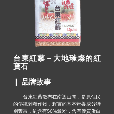
台東紅藜－大地璀燦的紅
寶石
❙ 品牌故事
台東紅藜散布在南迴山間，是原住民
的傳統雜糧作物，籽實的基本營養成分特
別豐富，約含有50%澱粉，含有優質蛋白