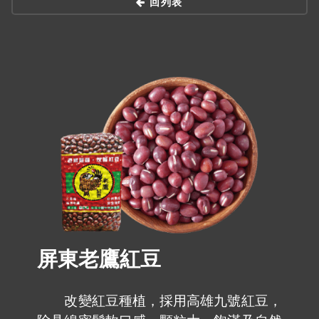
回列表
屏東老鷹紅豆
改變紅豆種植，採用高雄九號紅豆，