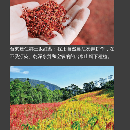
台東達仁鄉土坂紅藜：採用自然農法友善耕作，在
不受汙染、乾淨水質和空氣的的台東山腳下種植。