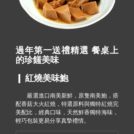
過年第一送禮精選 餐桌上
的珍饈美味
❙ 紅燒美味鮑
嚴選進口南美新鮮，原隻南美鮑，搭
配香菇大火紅燒，特選原料與獨特紅燒完
美配比，經典口味，天然鮮香獨特海味，
輕巧包裝更易分享真摯禮情。